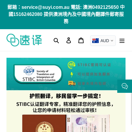
跳
郵箱：service@suyi.com.au 電話: 澳洲0492125650 中
到
國15162462080 提供澳洲境內及中國境內翻譯件郵寄服
內
務
容
搜尋
登入
購物車
AUD