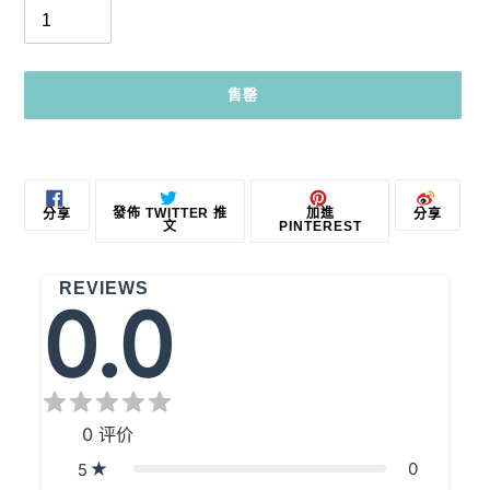
售罄
正
在
將
分
在
加
分
發佈 TWITTER 推
加進
分享
分享
產
享
TWITTER
入
享
文
PINTEREST
至
上
PINTEREST
到
品
FACEBOOK
發
微
加
佈
博
推
REVIEWS
入
文
0.0
您
的
購
物
車
0
评价
0
5