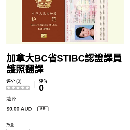
加拿大BC省STIBC認證譯員
護照翻譯
评分 (0)
评价
0
廠
速译
商
定
$0.00 AUD
售罄
價
數量