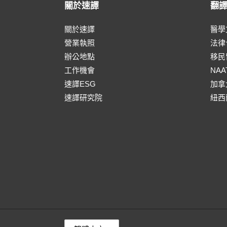
關於速譯
翻
關於速譯
醫學
營業執照
法律
辦公地點
移民
工作機會
NA
速譯ESG
加拿
速譯研究院
紐西
語