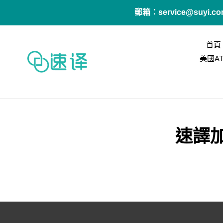
跳
郵箱：service@suyi
到
內
容
首頁
美國A
速譯加