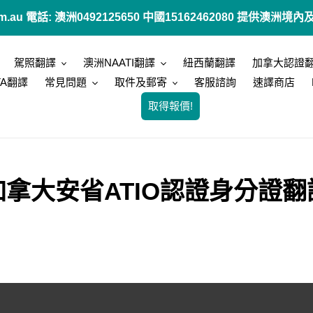
.com.au 電話: 澳洲0492125650 中國15162462080 提供
駕照翻譯
澳洲NAATI翻譯
紐西蘭翻譯
加拿大認證
TA翻譯
常見問題
取件及郵寄
客服諮詢
速譯商店
取得報價!
拿大安省ATIO認證身分證翻