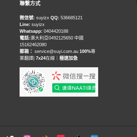
聯繫方式
微信號:
suyizx
QQ:
536685121
Line:
suyizx
Whatsapp:
0404420188
電話:
澳大利亞0492125650 中國
15162462080
郵箱：
service@suyi.com.au
100%
專
業翻譯|
7x24
在線｜
極速加急