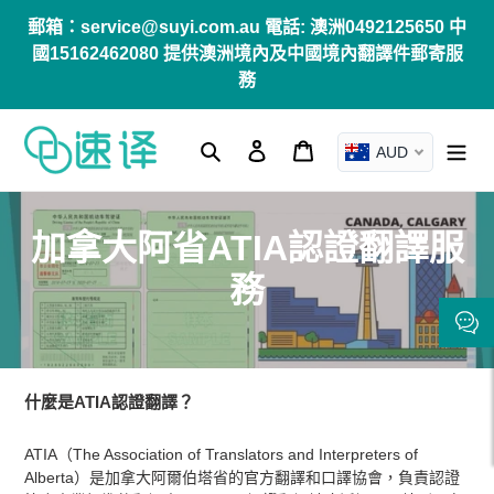
跳
郵箱：service@suyi.com.au 電話: 澳洲0492125650 中
到
國15162462080 提供澳洲境內及中國境內翻譯件郵寄服
內
務
容
搜尋
登入
購物車
AUD
商
加拿大阿省ATIA認證翻譯服
品
務
系
列
什麼是ATIA認證翻譯？
:
ATIA（The Association of Translators and Interpreters of
Alberta）是加拿大阿爾伯塔省的官方翻譯和口譯協會，負責認證