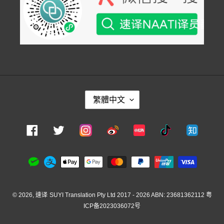
語
繁體中文
言
Instagram
Facebook
Twitter
Weibo
Xiaohongshu
Douyin
Zhihu
付
款
方
式
© 2026,
速译
SUYI Translation Pty Ltd 2017 - 2026 ABN: 23681362112
粤
ICP备2023036072号