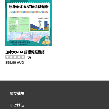
加
拿
大
ATIA
認
證
駕
照
翻
譯
加拿大ATIA 認證駕照翻譯
(
0
)
定
$59.99 AUD
價
關於速譯
關於速譯