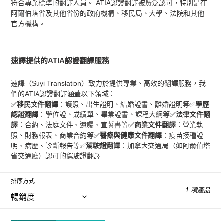
符合專業標準的翻譯人員。 ATIA認證翻譯被廣泛認可，特別是在
阿爾伯塔省及其他省份的政府機構、移民局、大學、法院和其他
官方機構。
速譯提供的ATIA認證翻譯服務
速譯（Suyi Translation）致力於提供專業、高效的翻譯服務，我
們的ATIA認證翻譯涵蓋以下領域：
✅
移民文件翻譯
：護照、出生證明、結婚證書、離婚證明等✅
學歷
認證翻譯
：學位證、成績單、畢業證書、課程大綱等✅
法律文件翻
譯
：合約、法庭文件、遺囑、宣誓書等✅
商業文件翻譯
：營業執
照、財務報表、商業合約等✅
醫療與健康文件翻譯
：疫苗接種證
明、病歷、診斷報告等✅
駕駛證翻譯
：加拿大交通局（如阿爾伯塔
省交通廳）認可的駕駛證翻譯
排序方式
1 項產品