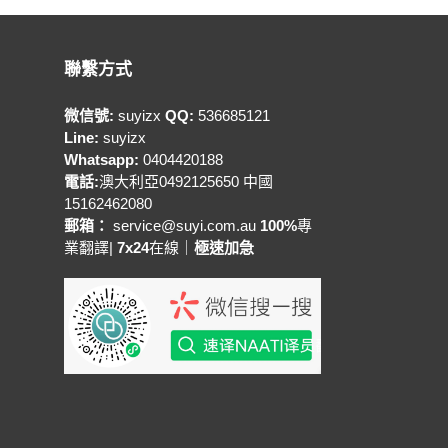
聯繫方式
微信號:
suyizx
QQ:
536685121
Line:
suyizx
Whatsapp:
0404420188
電話:
澳大利亞0492125650 中國
15162462080
郵箱：
service@suyi.com.au
100%
專
業翻譯|
7x24
在線｜
極速加急