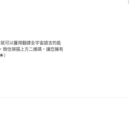
後就可以獲得翻譯全宇宙語言的能
員，微信掃描上方二維碼，讓您擁有
🌟）