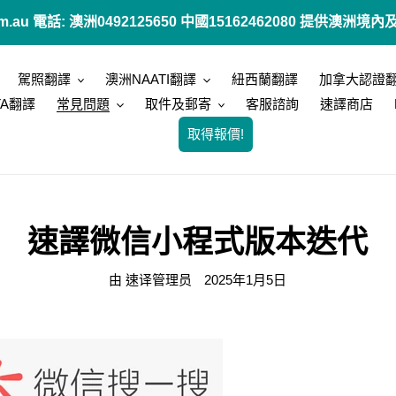
.com.au 電話: 澳洲0492125650 中國15162462080 提供
駕照翻譯
澳洲NAATI翻譯
紐西蘭翻譯
加拿大認證
TA翻譯
常見問題
取件及郵寄
客服諮詢
速譯商店
取得報價!
速譯微信小程式版本迭代
由 速译管理员
2025年1月5日