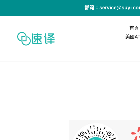
跳
郵箱：service@suyi
到
內
容
首頁
美國A