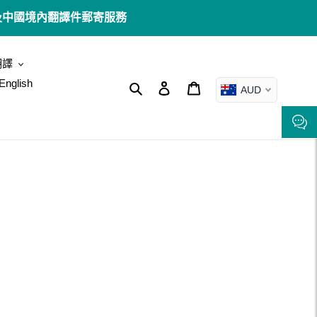
澳洲境內及中國境內翻譯件郵寄服務
翻譯
English
搜尋
登入
購物車
AUD