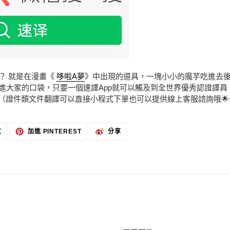
？ 就是在漫畫《
哆啦A夢
》中出現的道具，一塊小小的魔芋吃進去
進大家的口袋，只要一個速譯App就可以觸及到全世界優秀認證譯
譯（證件類文件翻譯可以直接小程式下單也可以提供線上客服諮詢哦🌟
在
加
分
文
加進 PINTEREST
分享
TWITTER
入
享
上
PINTEREST
到
發
微
佈
博
推
文