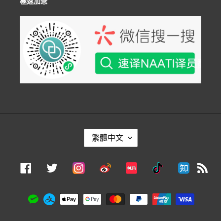
極速加急
語
繁體中文
言
Instagram
Facebook
Twitter
Weibo
Xiaohongshu
Douyin
Zhihu
RS
付
款
方