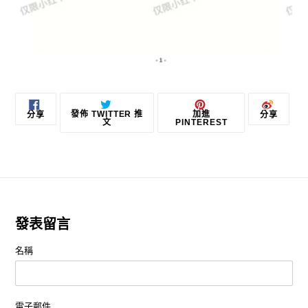
分
在
加
分
發佈 TWITTER 推
加進
分享
分享
享
TWITTER
入
享
文
PINTEREST
至
上
PINTEREST
到
FACEBOOK
發
微
佈
博
推
文
發表留言
名稱
電子郵件