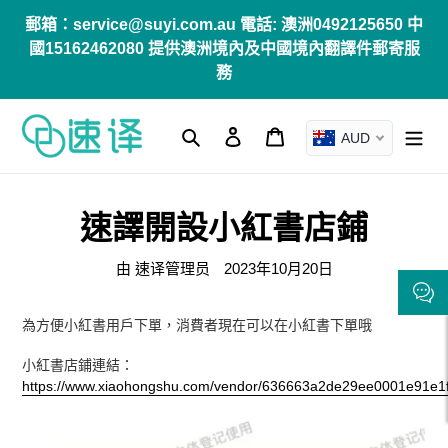
跳
郵箱：service@suyi.com.au 電話: 澳洲0492125650 中
到
國15162462080 提供澳洲境內及中國境內翻譯件郵寄服
內
務
容
搜尋
登入
購物車
AUD
速譯開設小紅書店鋪
由 速译管理员
2023年10月20日
為方便小紅書用戶下單，消費者現在可以在小紅書下單哦
小紅書店鋪連結：
https://www.xiaohongshu.com/vendor/636663a2de29ee0001e91e1