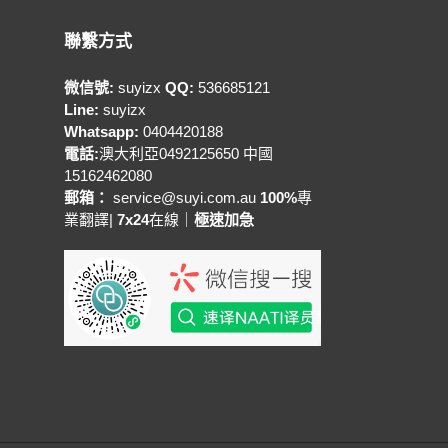
聯繫方式
微信號:
suyizx
QQ:
536685121
Line:
suyizx
Whatsapp:
0404420188
電話:
澳大利亞0492125650 中國
15162462080
郵箱：
service@suyi.com.au
100%
專
業翻譯|
7x24
在線｜
極速加急