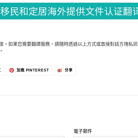
度。如果您需要翻譯服務，請隨時透過以上方式或直接對話方塊私訊
。
在
加
分
文
加進 PINTEREST
分享
TWITTER
入
享
上
PINTEREST
到
發
微
佈
博
推
文
電子郵件