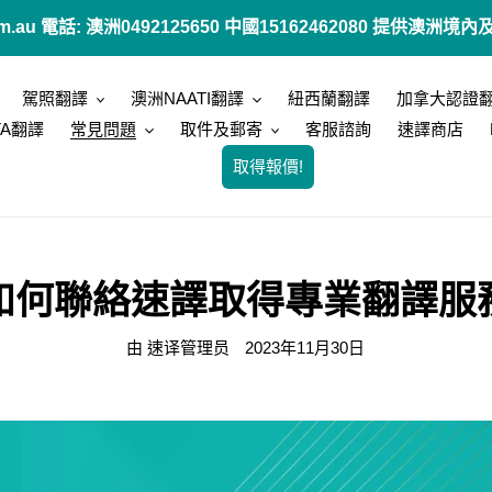
.com.au 電話: 澳洲0492125650 中國15162462080 提供
駕照翻譯
澳洲NAATI翻譯
紐西蘭翻譯
加拿大認證
TA翻譯
常見問題
取件及郵寄
客服諮詢
速譯商店
取得報價!
如何聯絡速譯取得專業翻譯服
由 速译管理员
2023年11月30日