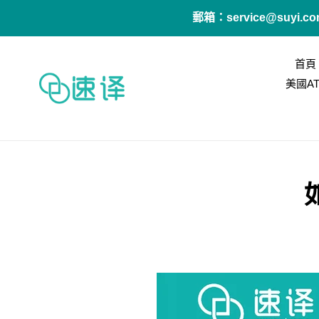
跳
郵箱：service@suyi
到
內
容
首頁
美國A