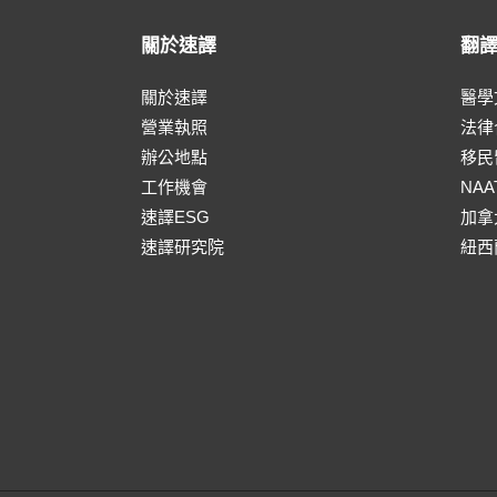
關於速譯
翻
關於速譯
醫學
營業執照
法律
辦公地點
移民
工作機會
NA
速譯ESG
加拿
速譯研究院
紐西