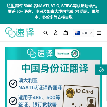
跳
🇦🇺超过 5000 名NAATI, ATIO, STIBC等认证翻译员，
到
覆盖 90+ 语言，澳洲及加拿大境内包邮 ✉️ 悉尼、墨尔
内
本、多伦多等支持自取
容
搜索
登录
购物车
AUD