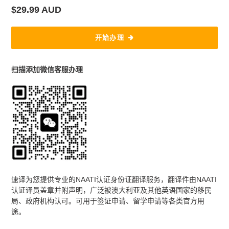
应
常
$29.99 AUD
商
规
价
开始办理
格
将
产
扫描添加微信客服办理
品
添
加
到
您
的
购
物
车
速译为您提供专业的NAATI认证身份证翻译服务，翻译件由NAATI
认证译员盖章并附声明，广泛被澳大利亚及其他英语国家的移民
局、政府机构认可。可用于签证申请、留学申请等各类官方用
途。