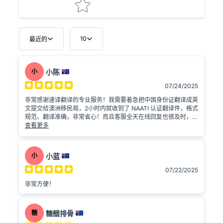
10
最近的
小
小陈
07/24/2025
非常感谢速译翻译的专业服务！我需要着急把中国身份证翻译成英
文提交给澳洲移民局，2小时内就收到了 NAATI 认证翻译件，格式
规范、翻译准确，非常省心！而且客服全天在线回复也很及时，推
荐给需要官方翻译的朋友！
查看更多
小
小蓝
07/22/2025
非常方便！
糖
糖醋排骨