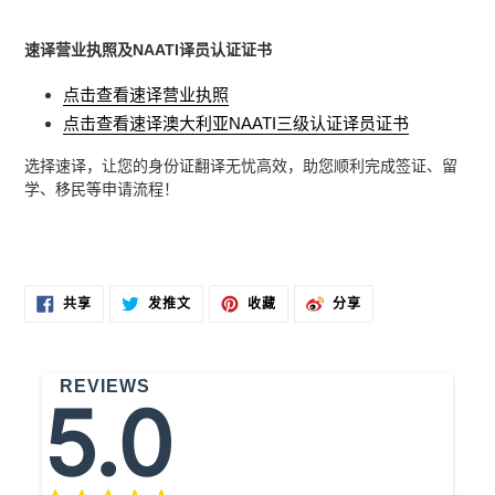
速译营业执照及NAATI译员认证证书
点击查看速译营业执照
点击查看速译澳大利亚NAATI三级认证译员证书
选择速译，让您的身份证翻译无忧高效，助您顺利完成签证、留
学、移民等申请流程！
在
在
固
分
共享
发推文
收藏
分享
FACEBOOK
TWITTER
定
享
上
上
在
到
共
发
PINTEREST
微
享
推
上
博
文
REVIEWS
5.0