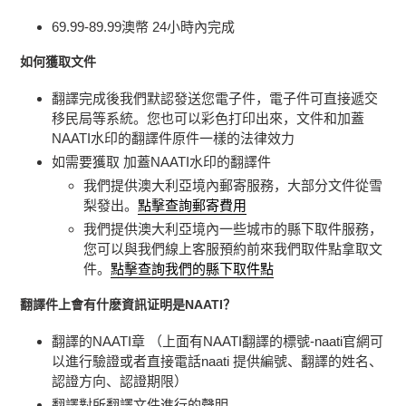
69.99-89.99澳幣 24小時內完成
如何獲取文件
翻譯完成後我們默認發送您電子件，電子件可直接遞交
移民局等系統。您也可以彩色打印出來，文件和加蓋
NAATI水印的翻譯件原件一樣的法律效力
如需要獲取
加蓋NAATI水印的翻譯件
我們提供澳大利亞境內郵寄服務，大部分文件從雪
梨發出。
點擊查詢郵寄費用
我們提供澳大利亞境內一些城市的縣下取件服務，
您可以與我們線上客服預約前來我們取件點拿取文
件。
點擊查詢我們的縣下取件點
翻譯件上會有什麽資訊证明是
NAATI
？
翻譯的NAATI章 （上面有NAATI翻譯的標號-naati官網可
以進行驗證或者直接電話naati 提供編號、翻譯的姓名、
認證方向、認證期限）
翻譯對所翻譯文件進行的聲明