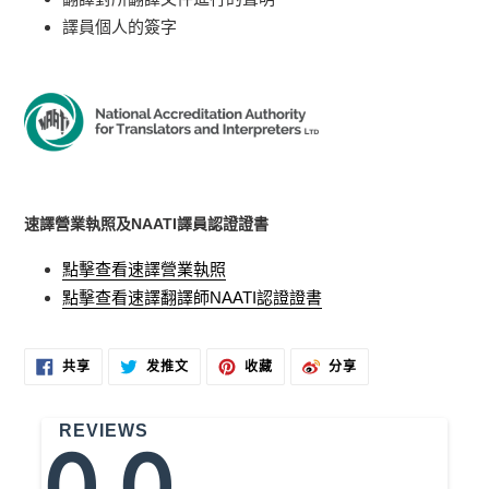
譯員個人的簽字
速譯營業執照及
NAATI
譯員認證證書
點擊查看速譯營業執照
點擊查看速譯翻譯師NAATI認證證書
在
在
固
分
共享
发推文
收藏
分享
FACEBOOK
TWITTER
定
享
上
上
在
到
共
发
PINTEREST
微
享
推
上
博
REVIEWS
文
0.0