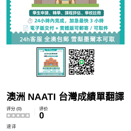
澳洲 NAATI 台灣成績單翻譯
评分 (0)
评价
0
供
速译