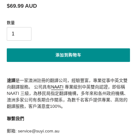
应
常
$69.99 AUD
商
规
价
数量
格
添加到购物车
将
产
速譯
是一家澳洲註冊的翻譯公司，經驗豐富，專業從事中英文雙
品
向翻譯服務。 公司具有
NAATI
專業級別中英雙向認證，即俗稱
添
NAATI 三級，為移民局指定翻譯機構，多年來和各州政府機構、
加
澳洲多家公司有長期合作關系，為數千名客戶提供專業、高效的
到
翻譯服務，客戶滿意度100%。
您
的
聯繫我們
购
物
郵箱: service@suyi.com.au
车