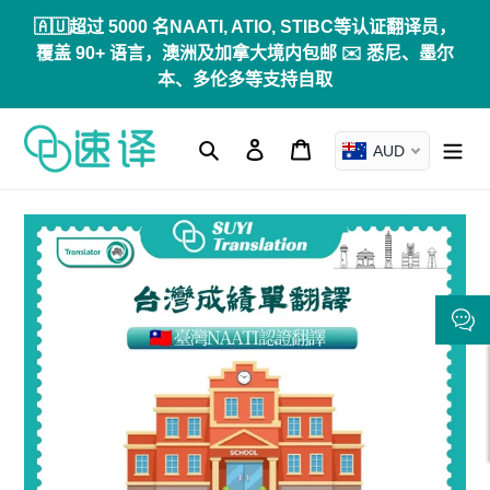
跳
🇦🇺超过 5000 名NAATI, ATIO, STIBC等认证翻译员，
到
覆盖 90+ 语言，澳洲及加拿大境内包邮 ✉️ 悉尼、墨尔
内
本、多伦多等支持自取
容
搜索
登录
购物车
AUD