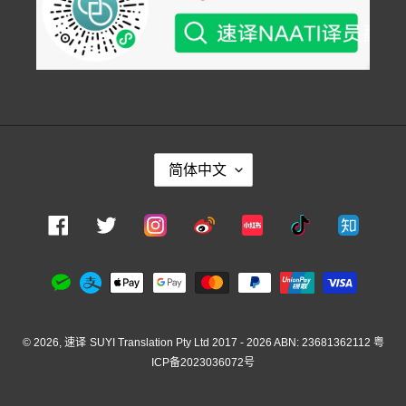
语
简体中文
言
Instagram
Facebook
Twitter
Weibo
Xiaohongshu
Douyin
Zhihu
支
付
方
式
© 2026,
速译
SUYI Translation Pty Ltd 2017 - 2026 ABN: 23681362112
粤
ICP备2023036072号