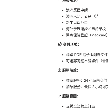
澳洲簽證申請
澳洲入籍、公民申請
新生兒報戶口
海外學歷認證／申請學校
醫療保險登記（Medicare
📬
交付形式：
標準 PDF 電子版翻譯文件
可選郵寄紙本翻譯件（含
⏱
服務時效：
標準服務：24 小時內交付
加急服務：最快 2 小時
📍
服務範圍：
支援全澳線上訂單