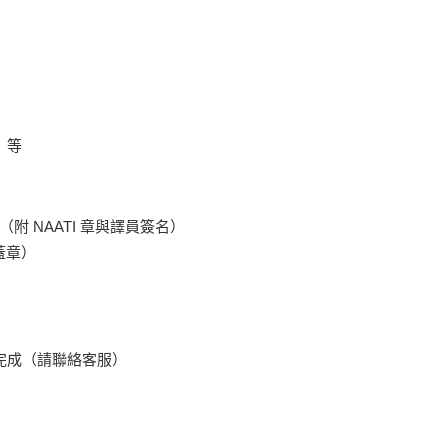
）等
（附 NAATI 章與譯員簽名）
蓋章）
可完成（請聯絡客服）