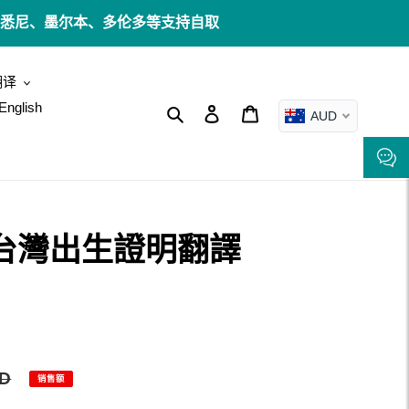
邮 ✉️ 悉尼、墨尔本、多伦多等支持自取
翻译
English
搜索
登录
购物车
AUD
I 台灣出生證明翻譯
UD
销售额