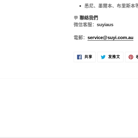
悉尼、墨爾本、布里斯本
💬
聯絡我們
微信客服：
suyiaus
電郵：
service@suyi.com.au
在
在
共享
发推文
FACEBOOK
TWITTER
上
上
共
发
享
推
文