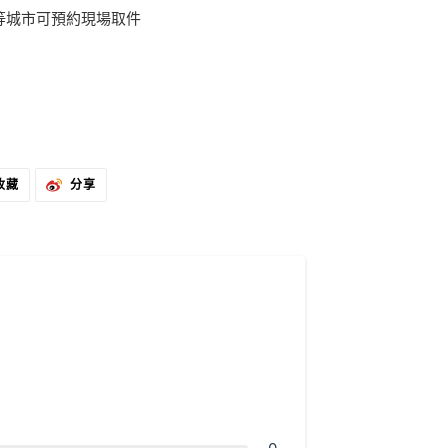
等城市可預約現場取件
固
分
收藏
分享
定
享
在
到
PINTEREST
微
上
博