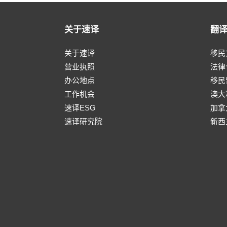
关于速译
翻
关于速译
移民
营业执照
法律
办公地点
移民
工作机会
澳大
速译ESG
加拿
速译研究院
新西