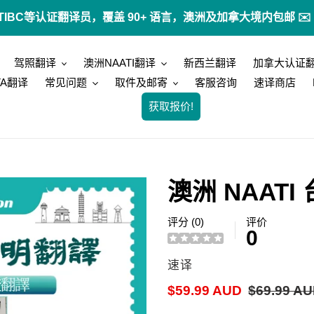
 ATIO, STIBC等认证翻译员，覆盖 90+ 语言，澳洲及加拿大境内包
驾照翻译
澳洲NAATI翻译
新西兰翻译
加拿大认证
TA翻译
常见问题
取件及邮寄
客服咨询
速译商店
获取报价!
澳洲 NAAT
评分 (0)
评价
0
供
速译
应
销
$59.99 AUD
常
$69.99 A
商
售
规