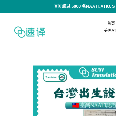
跳
🇦🇺超过 5000 名NAATI,
到
内
容
首页
美国A