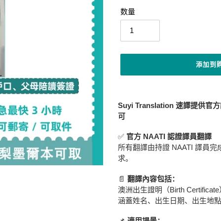
价
价
数量
格
格
添加到
将
产
Suyi Translation 
品
可
添
加
✅
官方 NAATI 認證譯員翻譯
到
所有翻譯由持證 NAATI 譯
您
求。
的
购
📄
翻譯內容包括：
物
澳洲出生證明（Birth Certific
车
涵蓋姓名、出生日期、出生地
📌
適用場景：