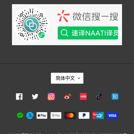
语
简体中文
言
Instagram
Facebook
Twitter
Weibo
Xiaohongshu
Douyin
Zhihu
支
付
方
式