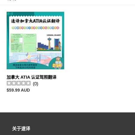
加
拿
大
ATIA
认
证
驾
照
翻
译
加拿大 ATIA 认证驾照翻译
(
0
)
常
$59.99 AUD
规
价
格
关于速译