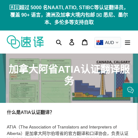
跳
🇦🇺超过 5000 名NAATI, ATIO, STIBC等认证翻译员，
到
覆盖 90+ 语言，澳洲及加拿大境内包邮 ✉️ 悉尼、墨尔
内
本、多伦多等支持自取
容
搜索
登录
购物车
AUD
收
加拿大阿省ATIA认证翻译服
藏
务
:
什么是ATIA认证翻译？
ATIA（The Association of Translators and Interpreters of
Alberta）是加拿大阿尔伯塔省的官方翻译和口译协会，负责认证