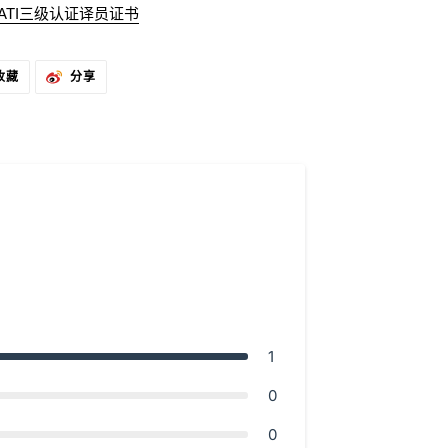
ATI三级认证译员证书
固
分
收藏
分享
定
享
在
到
PINTEREST
微
上
博
1
0
0