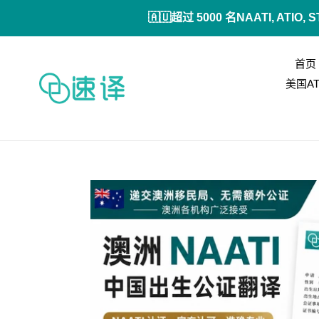
跳
🇦🇺超过 5000 名NAATI,
到
内
容
首页
美国A