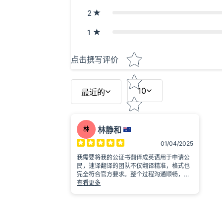
2
1
Star rating
点击撰写评价
10
最近的
林静和
林
01/04/2025
我需要将我的公证书翻译成英语用于申请公
民，速译翻译的团队不仅翻译精准，格式也
完全符合官方要求。整个过程沟通顺畅，翻
译件交付非常及时，省去了很多麻烦！强烈
查看更多
推荐！