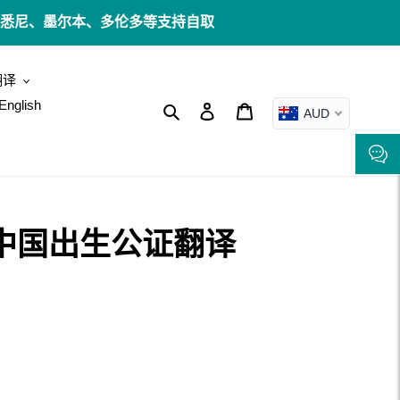
邮 ✉️ 悉尼、墨尔本、多伦多等支持自取
翻译
English
搜索
登录
购物车
AUD
I 中国出生公证翻译