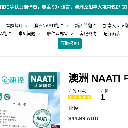
 ATIO, STIBC等认证翻译员，覆盖 90+ 语言，澳洲及加拿大境内包
驾照翻译
澳洲NAATI翻译
新西兰翻译
加拿大认证
TA翻译
常见问题
取件及邮寄
客服咨询
速译商店
获取报价!
澳洲 NAAT
评分 (5.0)
评价
1
供
速译
应
常
$44.99 AUD
商
规