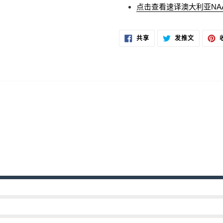
点击查看速译澳大利亚NA
在
在
共享
发推文
FACEBOOK
TWITTER
上
上
共
发
享
推
文