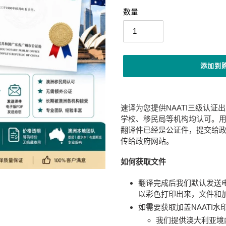
价
数量
格
添加到
将
产
速译为您提供NAATI三级认证
品
学校、移民局等机构均认可。用
添
翻译件已经是公证件，提交给政
加
传给政府网站。
到
您
如何获取文件
的
购
翻译完成后我们默认发送
物
以彩色打印出来，文件和加
车
如需要获取加盖NAATI水
我们提供澳大利亚境