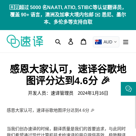
跳
🇦🇺超过 5000 名NAATI, ATIO, STIBC等认证翻译员，
到
覆盖 90+ 语言，澳洲及加拿大境内包邮 ✉️ 悉尼、墨尔
内
本、多伦多等支持自取
容
搜索
登录
购物车
AUD
感恩大家认可，速译谷歌地
图评分达到4.6分 🎉
开发人员：速译管理员
2024年1月16日
感恩大家认可，速译谷歌地图评分达到4.6分 🎉
当我们创办速译的时候，翻译质量是我们的首要追求，与此同时
我们希望通过现代计算机技术给速译的用户提供高效、极致翻译