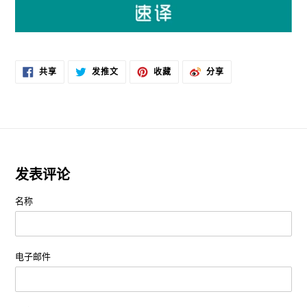
在
在
固
分
共享
发推文
收藏
分享
FACEBOOK
TWITTER
定
享
上
上
在
到
共
发
PINTEREST
微
享
推
上
博
文
发表评论
名称
电子邮件