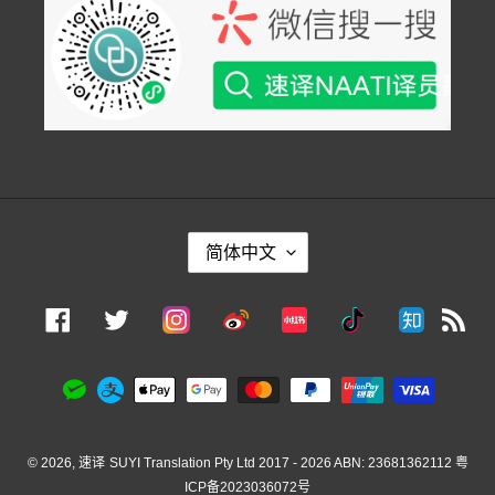
语
简体中文
言
Instagram
Facebook
Twitter
Weibo
Xiaohongshu
Douyin
Zhihu
RS
支
付
方
式
© 2026,
速译
SUYI Translation Pty Ltd 2017 - 2026 ABN: 23681362112
粤
ICP备2023036072号